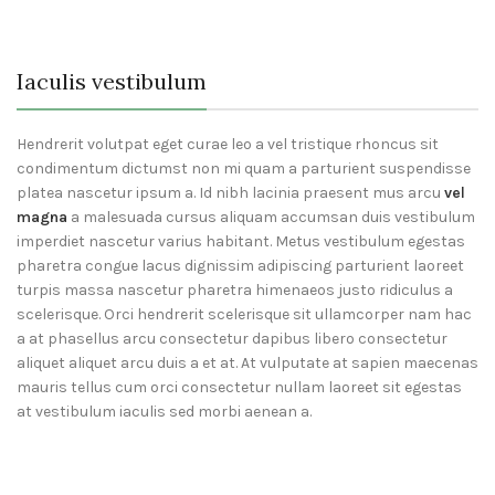
Iaculis vestibulum
Hendrerit volutpat eget curae leo a vel tristique rhoncus sit
condimentum dictumst non mi quam a parturient suspendisse
platea nascetur ipsum a. Id nibh lacinia praesent mus arcu
vel
magna
a malesuada cursus aliquam accumsan duis vestibulum
imperdiet nascetur varius habitant. Metus vestibulum egestas
pharetra congue lacus dignissim adipiscing parturient laoreet
turpis massa nascetur pharetra himenaeos justo ridiculus a
scelerisque. Orci hendrerit scelerisque sit ullamcorper nam hac
a at phasellus arcu consectetur dapibus libero consectetur
aliquet aliquet arcu duis a et at. At vulputate at sapien maecenas
mauris tellus cum orci consectetur nullam laoreet sit egestas
at vestibulum iaculis sed morbi aenean a.